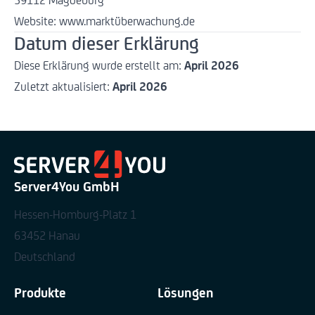
39112 Magdeburg
Website:
www.marktüberwachung.de
Datum dieser Erklärung
Diese Erklärung wurde erstellt am:
April 2026
Zuletzt aktualisiert:
April 2026
Server4You GmbH
Hessen-Homburg-Platz 1
63452 Hanau
Deutschland
Produkte
Lösungen