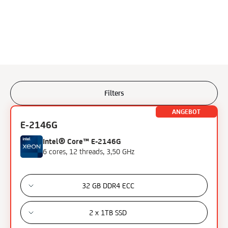
Filters
Filters
ANGEBOT
E-2146G
Processor
Intel® Core™ E-2146G
6 cores, 12 threads, 3,50 GHz
AMD Ryzen 9
Intel Xeon Gold
Intel Core i7
32 GB DDR4 ECC
Intel Skylake i7
Intel Xeon E
2 x 1TB SSD
Intel Xeon E3
Intel Xeon E5