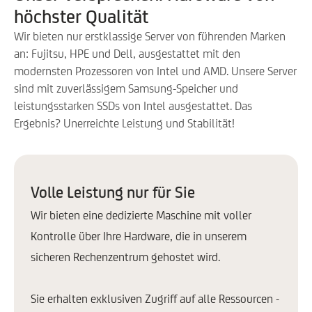
höchster Qualität
Control Panel:
Plesk
Wir bieten nur erstklassige Server von führenden Marken
an: Fujitsu, HPE und Dell, ausgestattet mit den
cPanel
modernsten Prozessoren von Intel und AMD. Unsere Server
Extra IP
sind mit zuverlässigem Samsung-Speicher und
leistungsstarken SSDs von Intel ausgestattet. Das
OS
Ergebnis? Unerreichte Leistung und Stabilität!
Windows
AlmaLinux
Volle Leistung nur für Sie
Debian
Wir bieten eine dedizierte Maschine mit voller
Ubuntu *
Kontrolle über Ihre Hardware, die in unserem
Proxmox
sicheren Rechenzentrum gehostet wird.
Pterodactyl
Sie erhalten exklusiven Zugriff auf alle Ressourcen -
OpenClaw