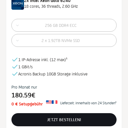
2x Intel Xeon Gold 6240
18 cores, 36 threads, 2.60 GHz
256 GB DDR4 ECC
2 x 1.92TB NVMe SSD
1 IP-Adresse inkl. (
12 max)¹
1 GBit/s
Acronis Backup
10GB
Storage
inklusive
Pro Monat nur
180.59€
Lieferzeit: innerhalb von 24 Stunden*
0 € Setupgebühr
JETZT BESTELLEN!