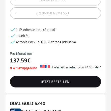
2 x 960GB NVMe SSD
1 IP-Adresse inkl. (
8 max)¹
1 GBit/s
Acronis Backup
10GB
Storage
inklusive
Pro Monat nur
137.59€
Lieferzeit: innerhalb von 24 Stunden*
0 € Setupgebühr
JETZT BESTELLEN!
DUAL GOLD 6240