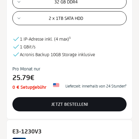
SSD
32 GB DDR4
NVMe SSD
2 x 1TB SATA HDD
RAM
32 GB
1 IP-Adresse inkl. (
4 max)¹
64 GB
1 GBit/s
128 GB
Acronis Backup
10GB
Storage
inklusive
256 GB
Pro Monat nur
Standort
25.79€
USA
Lieferzeit: innerhalb von 24 Stunden*
0 € Setupgebühr
Frankreich
JETZT BESTELLEN!
Preis
€0 - €200
E3-1230V3