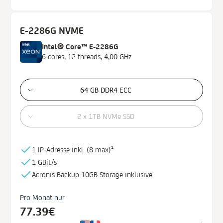
E-2286G NVME
Intel® Core™ E-2286G
6 cores, 12 threads, 4,00 GHz
64 GB DDR4 ECC
2 x 1TB NVMe SSD
1 IP-Adresse inkl. (
8 max)¹
1 GBit/s
Acronis Backup
10GB
Storage
inklusive
Pro Monat nur
77.39€