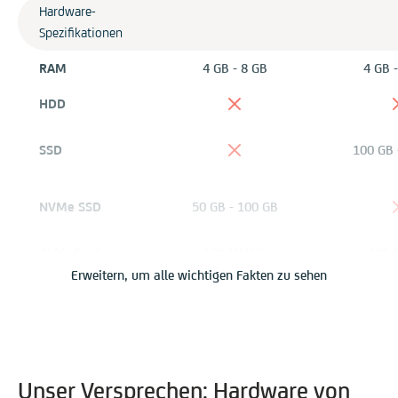
Hardware-
Spezifikationen
RAM
4 GB - 8 GB
4 GB 
HDD
SSD
100 GB 
NVMe SSD
50 GB - 100 GB
Anbindung
100 Mbit/s
100 
Erweitern, um alle wichtigen Fakten zu sehen
Virtualisierung
KVM
K
Control Panels
Acronis
Backup
Unser Versprechen: Hardware von