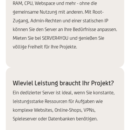
RAM, CPU, Webspace und mehr - ohne die
gemeinsame Nutzung mit anderen. Mit Root-
M
Mehr erfahren
Zugang, Admin-Rechten und einer statischen IP
erf
können Sie den Server an Ihre Bedürfnisse anpassen.
Mieten Sie bei SERVER4YOU und genießen Sie
* Nicht verfügbar für VPS Basic aufgrund der Mindestanforderungen an
den Arbeitsspeicher.
völlige Freiheit für Ihre Projekte.
Wieviel Leistung braucht Ihr Projekt?
Ein dedizierter Server ist ideal, wenn Sie konstante,
leistungsstarke Ressourcen für Aufgaben wie
komplexe Websites, Online-Shops, VPNs,
Spieleserver oder Datenbanken benötigen.