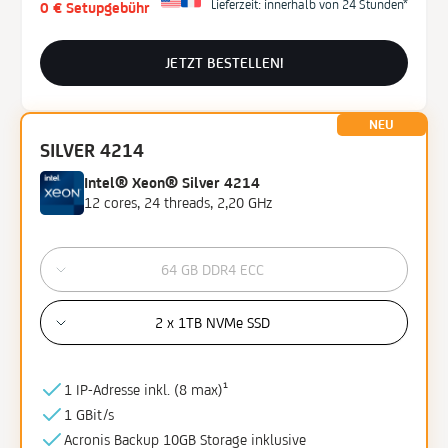
Lieferzeit: innerhalb von 24 Stunden*
0 € Setupgebühr
JETZT BESTELLEN!
NEU
SILVER 4214
Intel® Xeon® Silver 4214
12 cores, 24 threads, 2,20 GHz
64 GB DDR4 ECC
2 x 1TB NVMe SSD
1 IP-Adresse inkl. (
8 max)¹
1 GBit/s
Acronis Backup
10GB
Storage
inklusive