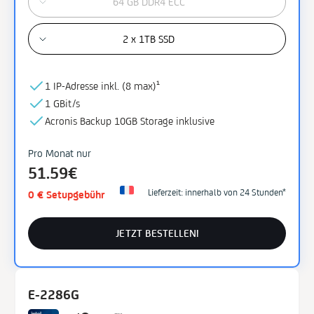
64 GB DDR4 ECC
2 x 1TB SSD
1 IP-Adresse inkl. (
8 max)¹
1 GBit/s
Acronis Backup
10GB
Storage
inklusive
Pro Monat nur
51.59€
Lieferzeit: innerhalb von 24 Stunden*
0 € Setupgebühr
JETZT BESTELLEN!
E-2286G