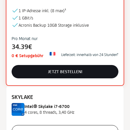
1 IP-Adresse inkl. (
8 max)¹
Kerne
1 GBit/s
4
Acronis Backup
10GB
Storage
inklusive
6
Pro Monat nur
8
34.39€
10
16
Lieferzeit: innerhalb von 24 Stunden*
0 € Setupgebühr
36
JETZT BESTELLEN!
Arbeitsspeicher
DDR4
DDR4 ECC
SKYLAKE
DDR5 ECC
Intel® Skylake i7-6700
4 cores, 8 threads, 3,40 GHz
Festplattentyp
HDD