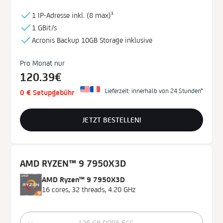
1 IP-Adresse inkl. (
8 max)¹
1 GBit/s
Acronis Backup
10GB
Storage
inklusive
Pro Monat nur
120.39€
Lieferzeit: innerhalb von 24 Stunden*
0 € Setupgebühr
JETZT BESTELLEN!
AMD RYZEN™ 9 7950X3D
AMD Ryzen™ 9 7950X3D
16 cores, 32 threads, 4.20 GHz
128 GB DDR5 ECC