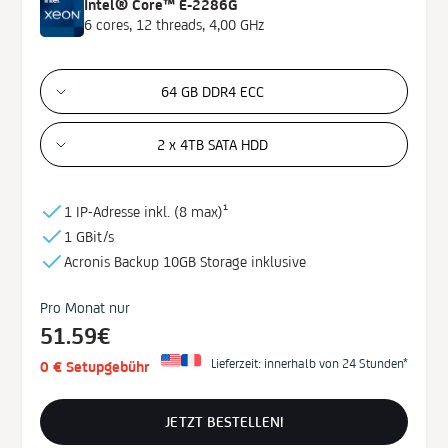
Intel® Core™ E-2286G
6 cores, 12 threads, 4,00 GHz
64 GB DDR4 ECC
2 x 4TB SATA HDD
1 IP-Adresse inkl. (
8 max)¹
1 GBit/s
Acronis Backup
10GB
Storage
inklusive
Pro Monat nur
51.59€
Lieferzeit: innerhalb von 24 Stunden*
0 € Setupgebühr
JETZT BESTELLEN!