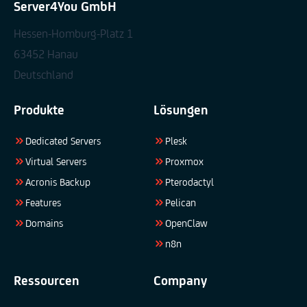
Server4You GmbH
Hessen-Homburg-Platz 1
63452 Hanau
Deutschland
Produkte
Lösungen
Dedicated Servers
Plesk
Virtual Servers
Proxmox
Acronis Backup
Pterodactyl
Features
Pelican
Domains
OpenClaw
n8n
Ressourcen
Company